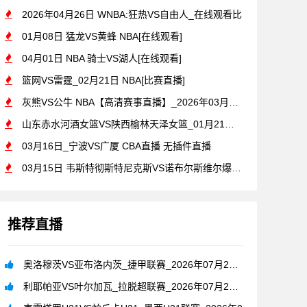
2026年04月26日 WNBA:狂热VS自由人_在线观看比
01月08日 猛龙VS黄蜂 NBA[在线观看]
04月01日 NBA 骑士VS湖人[在线观看]
篮网VS雷霆_02月21日 NBA[比赛直播]
灰熊VS公牛 NBA【高清赛事直播】_2026年03月17日
山东赤水河酒女篮VS陕西榆林天泽女篮_01月21日 WCBA
03月16日_宁波VS广厦 CBA直播 无插件直播
03月15日 韦斯特彻斯特尼克斯VS诺布尔斯维尔爆炸 NBA
推荐直播
奥洛穆茨VS亚布洛内茨_捷甲联赛_2026年07月26日
利耶帕亚VS叶尔加瓦_拉脱超联赛_2026年07月26日