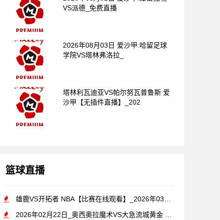
VS派德_免费直播
2026年08月03日 爱沙甲:哈留足球
学院VS塔林弗洛拉_
塔林利瓦迪亚VS帕尔努瓦普鲁斯 爱
沙甲【无插件直播】_202
篮球直播
雄鹿VS开拓者 NBA【比赛在线观看】_2026年03月26
2026年02月22日_奥西奥拉魔术VS大急流城黄金 NBA