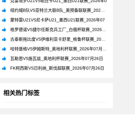
克雷塔罗U21VS帕丘卡U21_墨西U21联赛_2026年0
纽约城B队VS亚特兰大联B队_美预备联联赛_2026年07月
蒙特雷U21VS尼卡萨U21_墨西U21联赛_2026年07
格罗德诺VS捷尔任斯克兵工厂_白俄杯联赛_2026年07月2
古泰斯拖比度VS伊维利亚卡舒里_格鲁杯联赛_2026年07月
哈特堡格VS伊姆斯特_奥地利杯联赛_2026年07月26日
瓦勒恩VS施瓦兹_奥地利杯联赛_2026年07月26日
FK柯西斯VS日利纳_斯伐超联赛_2026年07月26日
相关热门标签