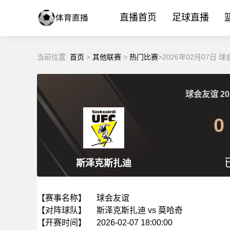
直播首页
足球直播
当前位置:
首页
>
其他联赛
>
热门比赛
>2026年02月07日
球会友谊
20
0
斯泽克斯扎迪
【赛事名称】
球会友谊
【对阵球队】
斯泽克斯扎迪 vs 莫哈奇
【开赛时间】
2026-02-07 18:00:00